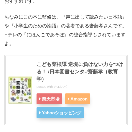
おすすめです。
ちなみにこの本に監修は、『声に出して読みたい日本語』
や『小学生のための論語』の著者である齋藤孝さんです。
Eテレの『にほんごであそぼ』の総合指導もされています
よ。
こども菜根譚 逆境に負けない力をつけ
る！ /日本図書センタ-/齋藤孝（教育
学）
posted with
カエレバ
楽天市場
Amazon
Yahooショッピング