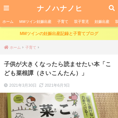
ナノハナノヒ
ホーム
MMツイン妊娠出産
子育て
双子育児
妊娠出産
MMツインの妊娠出産記録と子育てブログ
ホーム
子育て
子供が大きくなったら読ませたい本「こ
ども菜根譚（さいこんたん）」
2021年3月30日
2021年6月9日