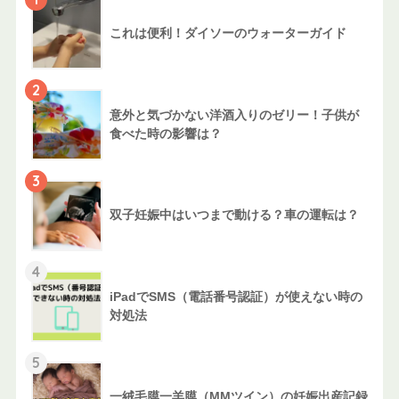
これは便利！ダイソーのウォーターガイド
2
意外と気づかない洋酒入りのゼリー！子供が
食べた時の影響は？
3
双子妊娠中はいつまで動ける？車の運転は？
4
iPadでSMS（電話番号認証）が使えない時の
対処法
5
一絨毛膜一羊膜（MMツイン）の妊娠出産記録