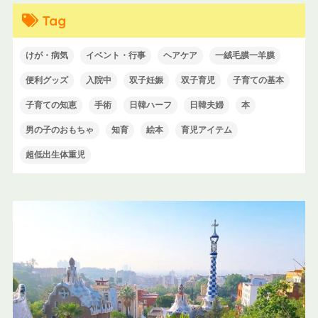
Tag
けが・病気
イベント・行事
ヘアケア
一絨毛膜一羊膜
便利グッズ
入院中
双子妊娠
双子育児
子育ての基本
子育ての知恵
手術
日韓ハーフ
日韓夫婦
本
男の子のおもちゃ
知育
絵本
育児アイテム
超低出生体重児