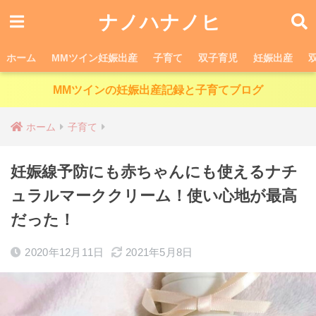
ナノハナノヒ
ホーム
MMツイン妊娠出産
子育て
双子育児
妊娠出産
MMツインの妊娠出産記録と子育てブログ
ホーム
子育て
妊娠線予防にも赤ちゃんにも使えるナチ
ュラルマーククリーム！使い心地が最高
だった！
2020年12月11日
2021年5月8日