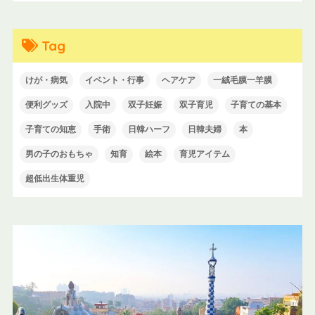
Tag
けが・病気
イベント・行事
ヘアケア
一絨毛膜一羊膜
便利グッズ
入院中
双子妊娠
双子育児
子育ての基本
子育ての知恵
手術
日韓ハーフ
日韓夫婦
本
男の子のおもちゃ
知育
絵本
育児アイテム
超低出生体重児