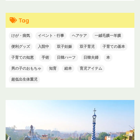
Tag
けが・病気
イベント・行事
ヘアケア
一絨毛膜一羊膜
便利グッズ
入院中
双子妊娠
双子育児
子育ての基本
子育ての知恵
手術
日韓ハーフ
日韓夫婦
本
男の子のおもちゃ
知育
絵本
育児アイテム
超低出生体重児