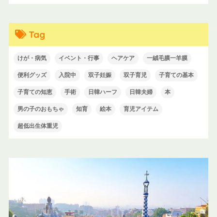
Tag
けが・病気
イベント・行事
ヘアケア
一絨毛膜一羊膜
便利グッズ
入院中
双子妊娠
双子育児
子育ての基本
子育ての知恵
手術
日韓ハーフ
日韓夫婦
本
男の子のおもちゃ
知育
絵本
育児アイテム
超低出生体重児