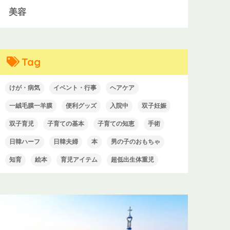
美容
Tag
けが・病気
イベント・行事
ヘアケア
一絨毛膜一羊膜
便利グッズ
入院中
双子妊娠
双子育児
子育ての基本
子育ての知恵
手術
日韓ハーフ
日韓夫婦
本
男の子のおもちゃ
知育
絵本
育児アイテム
超低出生体重児