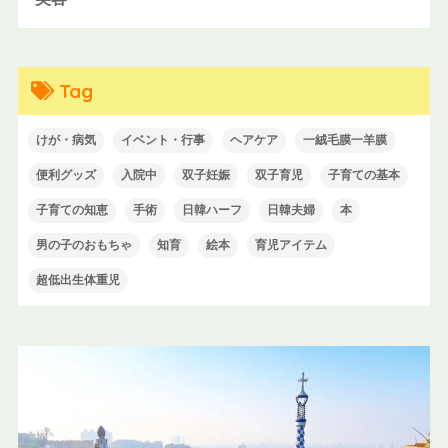
Tag
けが・病気
イベント・行事
ヘアケア
一絨毛膜一羊膜
便利グッズ
入院中
双子妊娠
双子育児
子育ての基本
子育ての知恵
手術
日韓ハーフ
日韓夫婦
本
男の子のおもちゃ
知育
絵本
育児アイテム
超低出生体重児