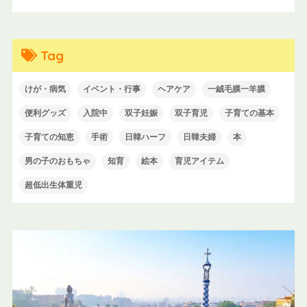
Tag
けが・病気
イベント・行事
ヘアケア
一絨毛膜一羊膜
便利グッズ
入院中
双子妊娠
双子育児
子育ての基本
子育ての知恵
手術
日韓ハーフ
日韓夫婦
本
男の子のおもちゃ
知育
絵本
育児アイテム
超低出生体重児