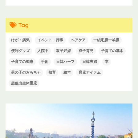
Tag
けが・病気
イベント・行事
ヘアケア
一絨毛膜一羊膜
便利グッズ
入院中
双子妊娠
双子育児
子育ての基本
子育ての知恵
手術
日韓ハーフ
日韓夫婦
本
男の子のおもちゃ
知育
絵本
育児アイテム
超低出生体重児