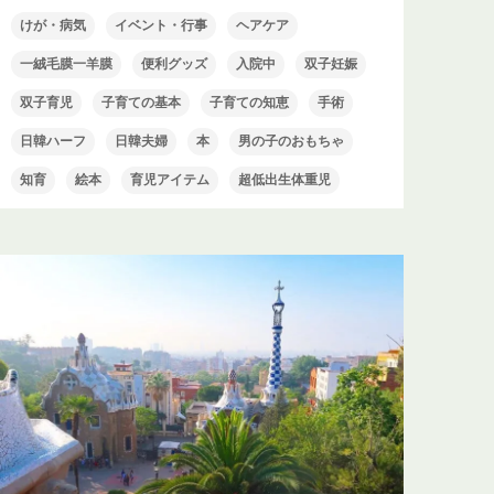
けが・病気
イベント・行事
ヘアケア
一絨毛膜一羊膜
便利グッズ
入院中
双子妊娠
双子育児
子育ての基本
子育ての知恵
手術
日韓ハーフ
日韓夫婦
本
男の子のおもちゃ
知育
絵本
育児アイテム
超低出生体重児