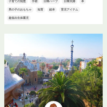
子育ての知恵
手術
日韓ハーフ
日韓夫婦
本
男の子のおもちゃ
知育
絵本
育児アイテム
超低出生体重児