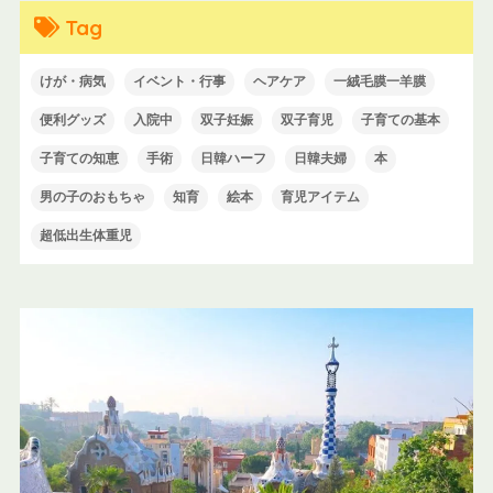
Tag
けが・病気
イベント・行事
ヘアケア
一絨毛膜一羊膜
便利グッズ
入院中
双子妊娠
双子育児
子育ての基本
子育ての知恵
手術
日韓ハーフ
日韓夫婦
本
男の子のおもちゃ
知育
絵本
育児アイテム
超低出生体重児