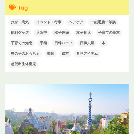
Tag
けが・病気
イベント・行事
ヘアケア
一絨毛膜一羊膜
便利グッズ
入院中
双子妊娠
双子育児
子育ての基本
子育ての知恵
手術
日韓ハーフ
日韓夫婦
本
男の子のおもちゃ
知育
絵本
育児アイテム
超低出生体重児