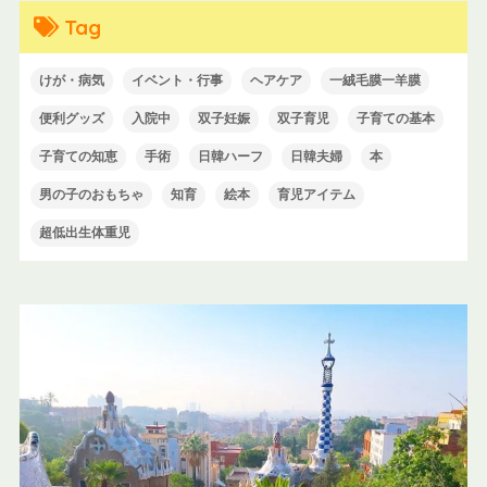
Tag
けが・病気
イベント・行事
ヘアケア
一絨毛膜一羊膜
便利グッズ
入院中
双子妊娠
双子育児
子育ての基本
子育ての知恵
手術
日韓ハーフ
日韓夫婦
本
男の子のおもちゃ
知育
絵本
育児アイテム
超低出生体重児