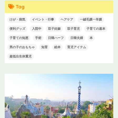
Tag
けが・病気
イベント・行事
ヘアケア
一絨毛膜一羊膜
便利グッズ
入院中
双子妊娠
双子育児
子育ての基本
子育ての知恵
手術
日韓ハーフ
日韓夫婦
本
男の子のおもちゃ
知育
絵本
育児アイテム
超低出生体重児