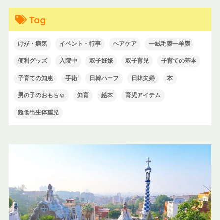
Tag
けが・病気
イベント・行事
ヘアケア
一絨毛膜一羊膜
便利グッズ
入院中
双子妊娠
双子育児
子育ての基本
子育ての知恵
手術
日韓ハーフ
日韓夫婦
本
男の子のおもちゃ
知育
絵本
育児アイテム
超低出生体重児