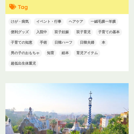
Tag
けが・病気
イベント・行事
ヘアケア
一絨毛膜一羊膜
便利グッズ
入院中
双子妊娠
双子育児
子育ての基本
子育ての知恵
手術
日韓ハーフ
日韓夫婦
本
男の子のおもちゃ
知育
絵本
育児アイテム
超低出生体重児