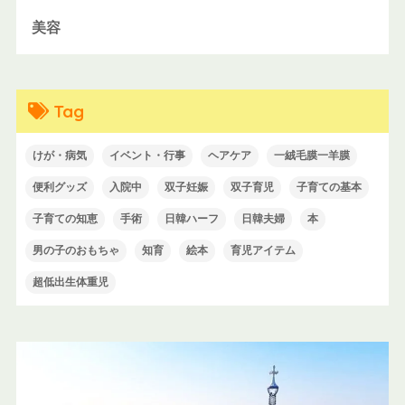
美容
Tag
けが・病気
イベント・行事
ヘアケア
一絨毛膜一羊膜
便利グッズ
入院中
双子妊娠
双子育児
子育ての基本
子育ての知恵
手術
日韓ハーフ
日韓夫婦
本
男の子のおもちゃ
知育
絵本
育児アイテム
超低出生体重児