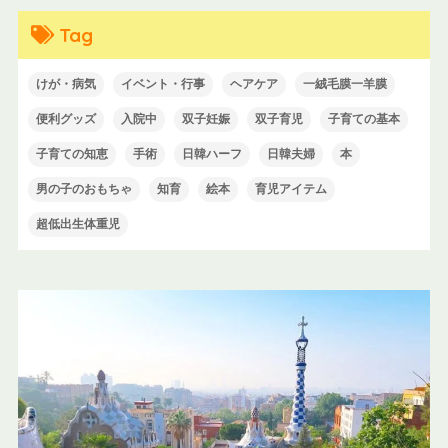
Tag
けが・病気
イベント・行事
ヘアケア
一絨毛膜一羊膜
便利グッズ
入院中
双子妊娠
双子育児
子育ての基本
子育ての知恵
手術
日韓ハーフ
日韓夫婦
本
男の子のおもちゃ
知育
絵本
育児アイテム
超低出生体重児